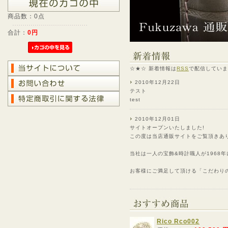
商品数：0点
合計：
0円
☆★☆ 新着情報は
RSS
で配信していま
2010年12月22日
テスト
test
2010年12月01日
サイトオープンいたしました!
この度は当店通販サイトをご覧頂きあ
当社は一人の宝飾&時計職人が1968年
お客様にご満足して頂ける「こだわり
Rico Rco002