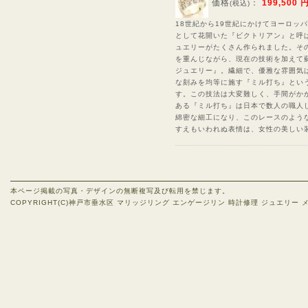
価格
：
199,500 
(税込)
18世紀から19世紀にかけてヨーロッ
として花開いた『ビクトリアン』と呼
ュエリーがたくさん作られました。そ
を重んじながら、現在の技術を加えて
ジュエリー』。繊細で、優雅な雰囲気
な刻みを均等に施す『ミル打ち』とい
す。この技法は大変難しく、手間がか
ある『ミル打ち』は日本で数人の職人
綿密な細工になり、このレースのよう
すえもいわれぬ表情は、女性の美しい
本ページ掲載の写真・デザインの無断複写及び転用を禁じます。
COPYRIGHT(C)神戸市垂水区 マリッジリング エンゲージリン 時計修理 ジュエリー メガネ 