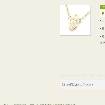
R
■
■石
■素
価
3
件の商品がございます。