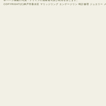
本ページ掲載の写真・デザインの無断複写及び転用を禁じます。
COPYRIGHT(C)神戸市垂水区 マリッジリング エンゲージリン 時計修理 ジュエリー メガネ 