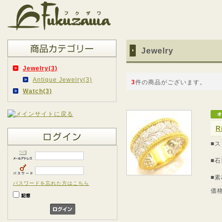
Jewelry
Jewelry(3)
Antique Jewelry(3)
3
件の商品がございます。
Watch(3)
R
■
■石
■素
パスワードを忘れた方はこちら
価